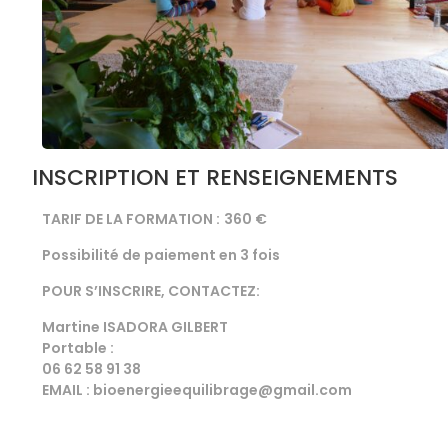
INSCRIPTION ET RENSEIGNEMENTS
TARIF DE LA FORMATION :
360 €
Possibilité de paiement en 3 fois
POUR S’INSCRIRE, CONTACTEZ:
Martine ISADORA GILBERT
Portable :
06 62 58 91 38
EMAIL : bioenergieequilibrage@gmail.com