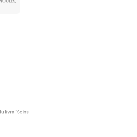
RNOULES,
u livre
“Soins