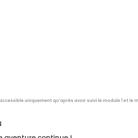
 accessible uniquement qu’après avoir suivi
le module 1
et
le 
N
 aventure continue !