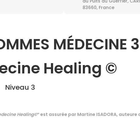
du Puits du Guerrier, CA
83660, France
OMMES MÉDECINE 3
decine Healing ©
Niveau 3
Medecine Healing©
“ est assurée par Martine ISADORA, auteure d