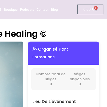
0
0.00
€
S
Boutique
Podcasts
Contact
Blog
 Healing ©
Organisé Par :
Formations
Nombre total de
Sièges
sièges
disponibles
0
0
Lieu De L'événement